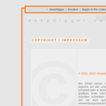
<
deepdigger
|
kreation
|
diggin in the crate
deepdigger.c
COPYRIGHT / IMPRESSUM
© 2001, 2002 deepdi
der inhalt dieser s
jegliche art der une
komplett oder in teile
grafiken, texte ode
möchten, schreiben 
der sie kurz auf
verwendungszweck h