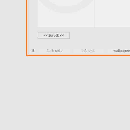
<< zurück <<
H
flash seite
info plus
wallpaper